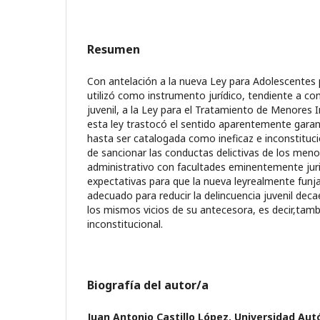
Resumen
Con antelación a la nueva Ley para Adolescentes p
utilizó como instrumento jurídico, tendiente a com
juvenil, a la Ley para el Tratamiento de Menores 
esta ley trastocó el sentido aparentemente garan
hasta ser catalogada como ineficaz e inconstitucio
de sancionar las conductas delictivas de los men
administrativo con facultades eminentemente juris
expectativas para que la nueva leyrealmente fun
adecuado para reducir la delincuencia juvenil dec
los mismos vicios de su antecesora, es decir,tambi
inconstitucional.
Biografía del autor/a
Juan Antonio Castillo López,
Universidad Au