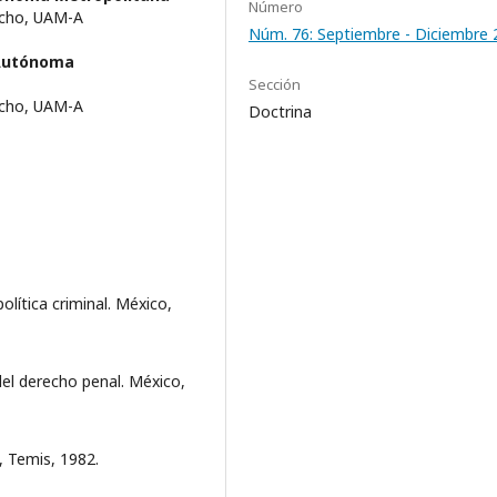
Número
echo, UAM-A
Núm. 76: Septiembre - Diciembre 
 Autónoma
Sección
echo, UAM-A
Doctrina
olítica criminal. México,
 del derecho penal. México,
á, Temis, 1982.