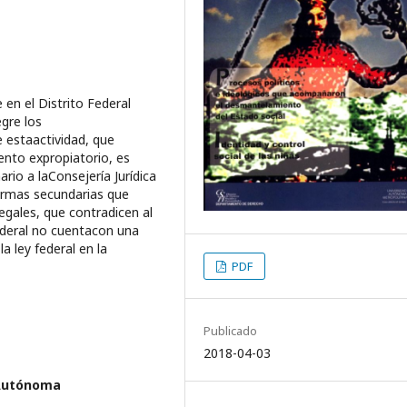
 en el Distrito Federal
gre los
 estaactividad, que
ento expropiatorio, es
rio a laConsejería Jurídica
normas secundarias que
gales, que contradicen al
ederal no cuentacon una
la ley federal en la
PDF
Publicado
2018-04-03
 Autónoma