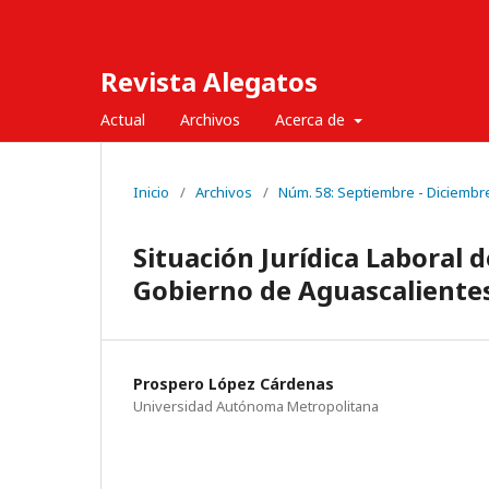
Revista Alegatos
Actual
Archivos
Acerca de
Inicio
/
Archivos
/
Núm. 58: Septiembre - Diciembr
Situación Jurídica Laboral d
Gobierno de Aguascaliente
Prospero López Cárdenas
Universidad Autónoma Metropolitana