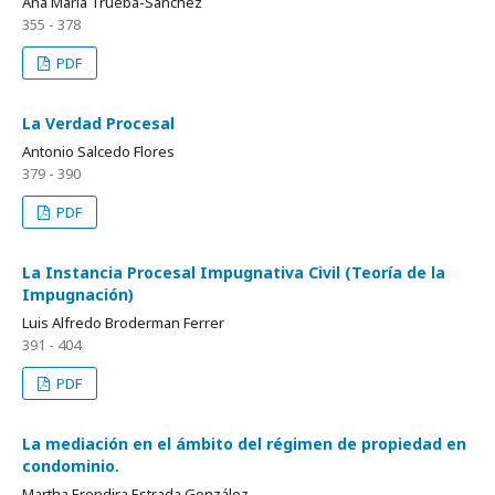
Ana María Trueba-Sánchez
355 - 378
PDF
La Verdad Procesal
Antonio Salcedo Flores
379 - 390
PDF
La Instancia Procesal Impugnativa Civil (Teoría de la
Impugnación)
Luis Alfredo Broderman Ferrer
391 - 404
PDF
La mediación en el ámbito del régimen de propiedad en
condominio.
Martha Erendira Estrada González