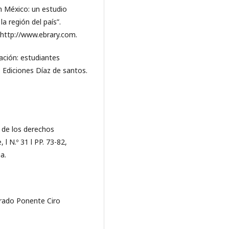
en México: un estudio
a región del país”.
 http://www.ebrary.com.
nación: estudiantes
: Ediciones Díaz de santos.
 de los derechos
l N.º 31 l PP. 73-82,
a.
trado Ponente Ciro