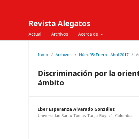
Revista Alegatos
Actual
Archivos
Acerca de
Inicio
/
Archivos
/
Núm. 95: Enero - Abril 2017
/
A
Discriminación por la orien
ámbito
Iber Esperanza Alvarado González
Universidad Santo Tomas-Tunja-Boyacá- Colombia