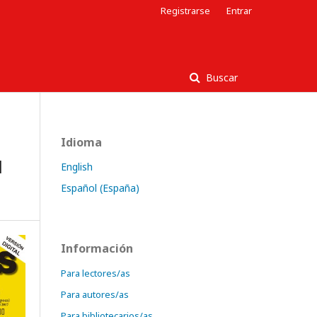
Registrarse
Entrar
Buscar
Idioma
l
English
Español (España)
Información
Para lectores/as
Para autores/as
Para bibliotecarios/as