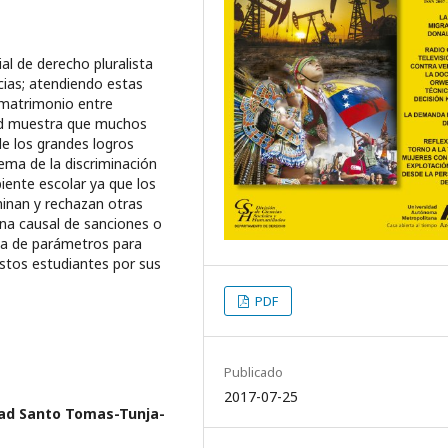
l de derecho pluralista
cias; atendiendo estas
 matrimonio entre
ad muestra que muchos
e los grandes logros
lema de la discrimina­ción
iente escolar ya que los
inan y rechazan otras
una causal de sanciones o
da de parámetros para
estos estudiantes por sus
PDF
Publicado
2017-07-25
dad Santo Tomas-Tunja-