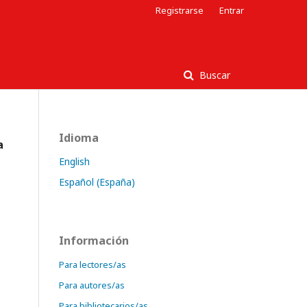
Registrarse
Entrar
Buscar
Idioma
a
English
Español (España)
Información
Para lectores/as
Para autores/as
Para bibliotecarios/as