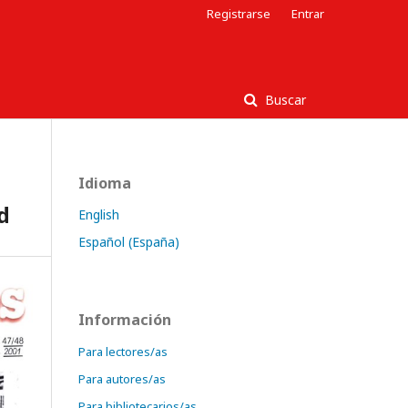
Registrarse
Entrar
Buscar
Idioma
d
English
Español (España)
Información
Para lectores/as
Para autores/as
Para bibliotecarios/as