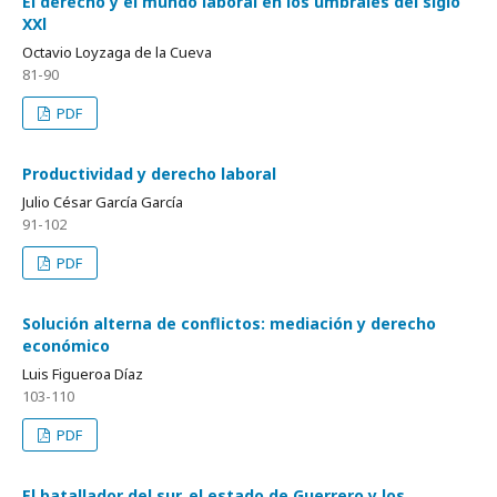
El derecho y el mundo laboral en los umbrales del siglo
XXl
Octavio Loyzaga de la Cueva
81-90
PDF
Productividad y derecho laboral
Julio César García García
91-102
PDF
Solución alterna de conflictos: mediación y derecho
económico
Luis Figueroa Díaz
103-110
PDF
El batallador del sur, el estado de Guerrero y los