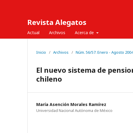
Revista Alegatos
Actual
Archivos
Acerca de
Inicio
/
Archivos
/
Núm. 56/57: Enero - Agosto 200
El nuevo sistema de pension
chileno
María Asención Morales Ramírez
Universidad Nacional Autónoma de México