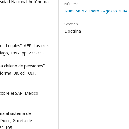
versidad Nacional Autónoma
Número
Núm. 56/57: Enero - Agosto 2004
Sección
Doctrina
os Legales”, AFP: Las tres
iago, 1997, pp. 223-233.
 chileno de pensiones”,
orma, 3a. ed., OIT,
obre el SAR, México,
rma al sistema de
México, Gaceta de
63-105.