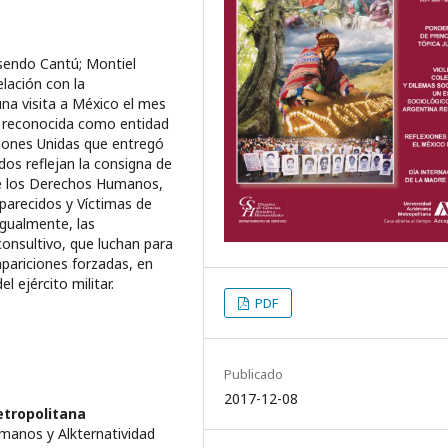
sendo Cantú; Montiel
elación con la
na visita a México el mes
 reconocida como entidad
ciones Unidas que entregó
dos reflejan la consigna de
e los Derechos Humanos,
parecidos y Víctimas de
gualmente, las
onsultivo, que luchan para
apariciones forzadas, en
 ejército militar.
PDF
Publicado
2017-12-08
tropolitana
manos y Alkternatividad