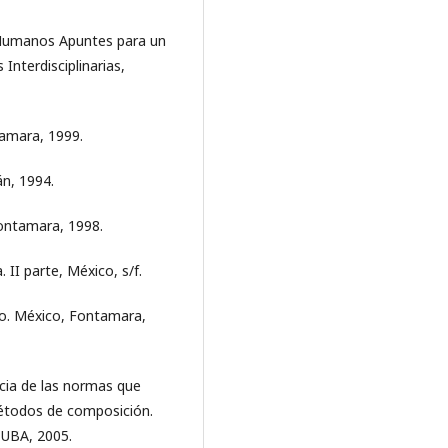
 Humanos Apuntes para un
nterdisciplinarias,
tamara, 1999.
án, 1994.
 Fontamara, 1998.
. II parte, México, s/f.
smo. México, Fontamara,
encia de las normas que
métodos de composición.
 UBA, 2005.