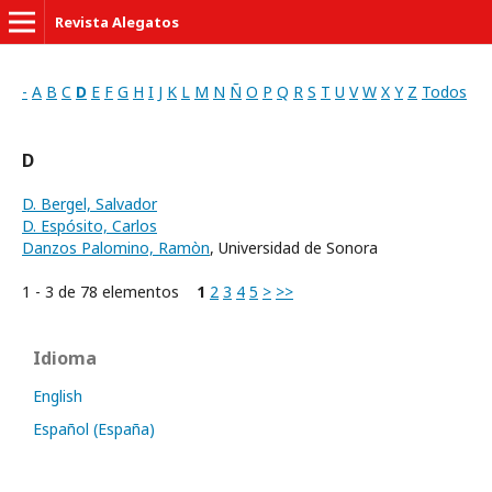
Revista Alegatos
-
A
B
C
D
E
F
G
H
I
J
K
L
M
N
Ñ
O
P
Q
R
S
T
U
V
W
X
Y
Z
Todos
D
D. Bergel, Salvador
D. Espósito, Carlos
Danzos Palomino, Ramòn
, Universidad de Sonora
1 - 3 de 78 elementos
1
2
3
4
5
>
>>
Idioma
English
Español (España)