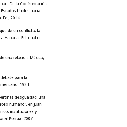
eban. De la Confrontación
s Estados Unidos hacia
. Ed., 2014.
gue de un conflicto: la
La Habana, Editorial de
e una relación. México,
 debate para la
americano, 1984.
pertinaz desigualdad: una
rrollo humano”. en Juan
ico, instituciones y
rial Porrua, 2007.