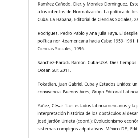
Ramírez Cañedo, Elier, y Morales Domínguez, Est
a los intentos de Normalización. La política de lo
Cuba. La Habana, Editorial de Ciencias Sociales, 2a
Rodríguez, Pedro Pablo y Ana Julia Faya. El desplie
política nor¬teamericana hacia Cuba: 1959-1961. 
Ciencias Sociales, 1996.
Sánchez-Parodi, Ramón. Cuba-USA. Diez tiempos d
Ocean Sur, 2011.
Tokatlian, Juan Gabriel. Cuba y Estados Unidos: un
convivencia. Buenos Aires, Grupo Editorial Latino
Yañez, César. “Los estados latinoamericanos y la 
interpretación histórica de los obstáculos al desa
José Jardón Urrieta (coord.): Evolucionismo económ
sistemas complejos adpatativos. México DF., Edito