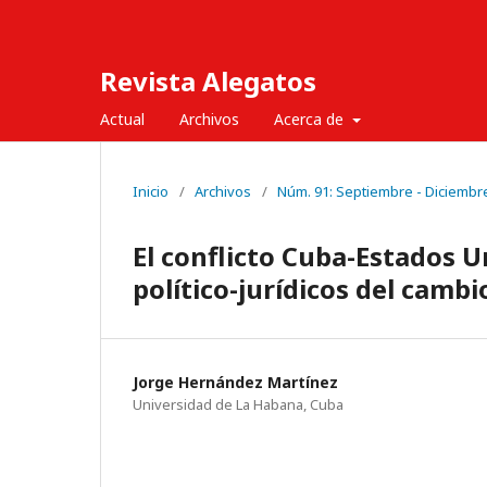
Revista Alegatos
Actual
Archivos
Acerca de
Inicio
/
Archivos
/
Núm. 91: Septiembre - Diciembr
El conflicto Cuba-Estados Un
político-jurídicos del cambi
Jorge Hernández Martínez
Universidad de La Habana, Cuba