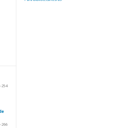
-254
de
-266