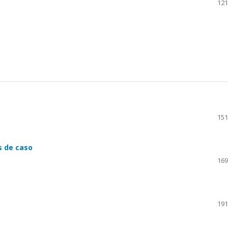
121
151
s de caso
169
191