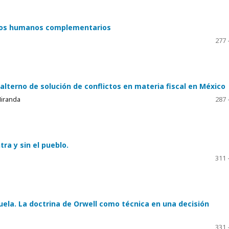
echos humanos complementarios
277 
lterno de solución de conflictos en materia fiscal en México
Miranda
287 
ra y sin el pueblo.
311 
uela. La doctrina de Orwell como técnica en una decisión
331 