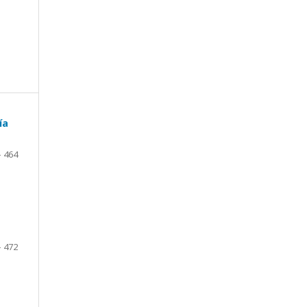
ía
- 464
- 472