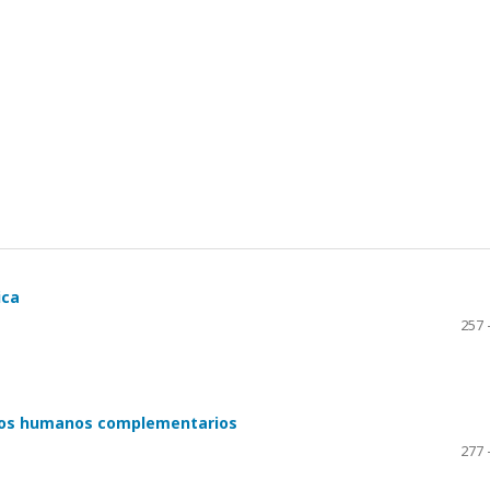
ica
257 
echos humanos complementarios
277 