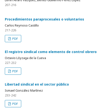
Lenin Alfaro Vázquez, Benito Guillermo Pérez López
207-216
Procedimientos paraprocesales o voluntarios
Carlos Reynoso Castillo
217-226
PDF
El registro sindical como elemento de control obrero
Octavio Lóyzaga de la Cueva
227-232
PDF
Libertad sindical en el sector pùblico
Ismael González Martìnez
233-242
PDF