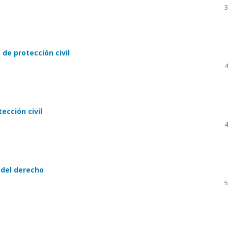
3
de protección civil
4
ección civil
4
 del derecho
5