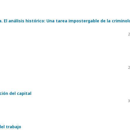
. El análisis histórico: Una tarea impostergable de la criminol
2
2
ión del capital
3
del trabajo