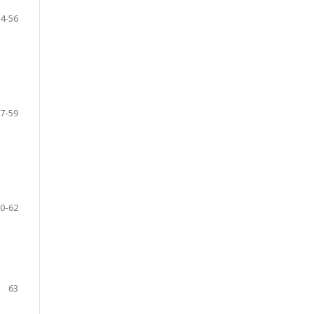
4-56
7-59
0-62
63